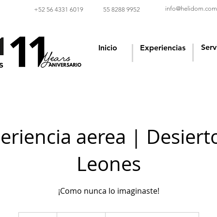
info@helidom.com
‪+52 56 4331 6019‬
55 8288 9952
Serv
Inicio
Experiencias
eriencia aerea | Desiert
Leones
¡Como nunca lo imaginaste!
9,200