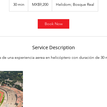
Mexican
30 min
3
MX$9,200
Helidom; Bosque Real
pesos
0
m
i
Book Now
n
Service Description
ta de una experiencia aerea en helicóptero con duración de 30 