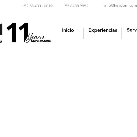
info@helidom.com
‪+52 56 4331 6019‬
55 8288 9952
Serv
Inicio
Experiencias