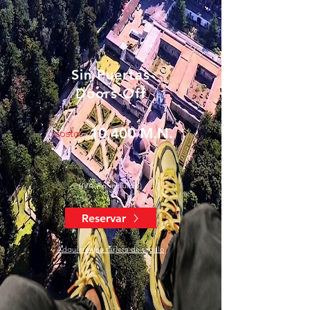
Sin Puertas
Doors-Off
10,400 M.N.
costo:
(IVA no incluido)
Reservar
Adquiere una tarjeta de regalo