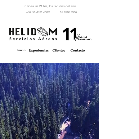
En linea las 24 hrs, los 365 días del año.
‪+52 56 4331 6019‬
55 8288 9952
Inicio
Experiencias
Clientes
Contacto