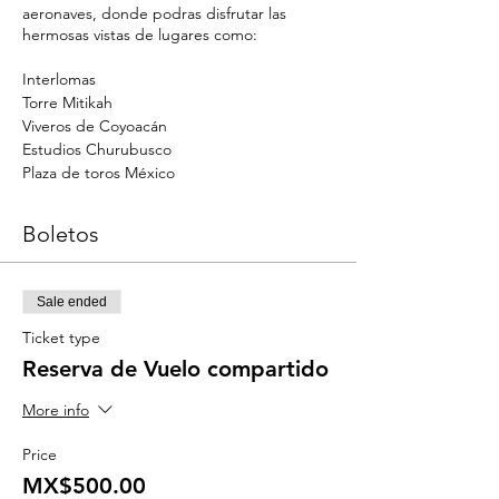
aeronaves, donde podras disfrutar las
hermosas vistas de lugares como:
Interlomas
Torre Mitikah
Viveros de Coyoacán
Estudios Churubusco
Plaza de toros México
Estadio Azul
WTC México
Boletos
Torre Manaka
Avenida Reforma
Angel de la Independencia
Sale ended
Castillo de Chapultepec
Torre Latinoamericana
Ticket type
Monumento a la Revolucion
Reserva de Vuelo compartido
Este vuelo incluye:
More info
Vuelo en helicoptero con duracion de
Price
20 minutos.
MX$500.00
Snack, agua y refresco.