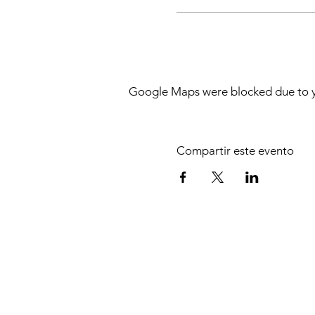
Este vuelo incluye:
Vuelo en helicoptero
Snack, agua y refresc
Certificado de vuelo
Seguro de pasajero
Google Maps were blocked due to yo
¿Tienes dudas?
Click aqui
p
Compartir este evento
*Consulta horarios y lugar
*Menores de 12 años paga
¿Quienes somos?
Politica de privacidad
Términos y condiciones