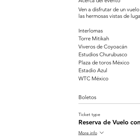
Acerca del evento
Ven a disfrutar de un vue
las hermosas vistas de lug
Interlomas
Torre Mitikah
Viveros de Coyoacán
Estudios Churubusco
Plaza de toros México
Estadio Azul
WTC México
Torre Manaka
Avenida Reforma
Boletos
Angel de la Independencia
Castillo de Chapultepec
Ticket type
Torre Latinoamericana
Reserva de Vuelo co
Monumento a la Revoluci
More info