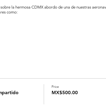
lo sobre la hermosa CDMX abordo de una de nuestras aeronav
ares como:
Price
mpartido
MX$500.00
on