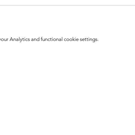
 con duracion de 20 minutos.
o.
 personalizado
ur Analytics and functional cookie settings.
ara ver nuestras preguntas frecuentes.
es disponibles.
n la mitad
Hangar H
Siguenos en redes sociales
H