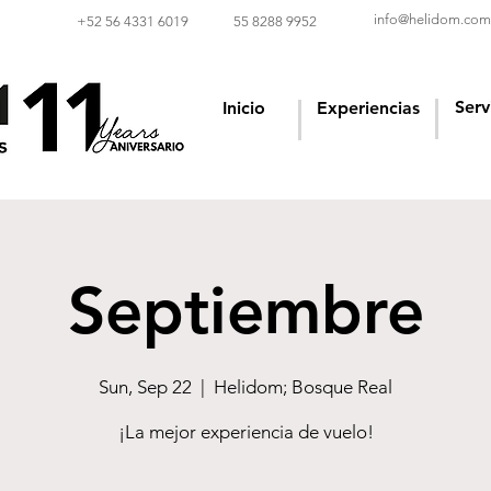
info@helidom.com
‪+52 56 4331 6019‬
55 8288 9952
Serv
Inicio
Experiencias
Septiembre
Sun, Sep 22
  |  
Helidom; Bosque Real
¡La mejor experiencia de vuelo!