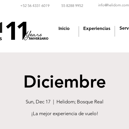
info@helidom.com
‪+52 56 4331 6019‬
55 8288 9952
Serv
Inicio
Experiencias
Diciembre
Sun, Dec 17
  |  
Helidom; Bosque Real
¡La mejor experiencia de vuelo!