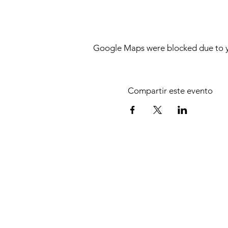
Google Maps were blocked due to yo
Compartir este evento
¿Quienes somos?
Politica de privacidad
Términos y condiciones
Encuesta de servicio