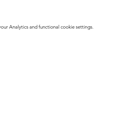
ur Analytics and functional cookie settings.
Hangar H
Siguenos en redes sociales
H